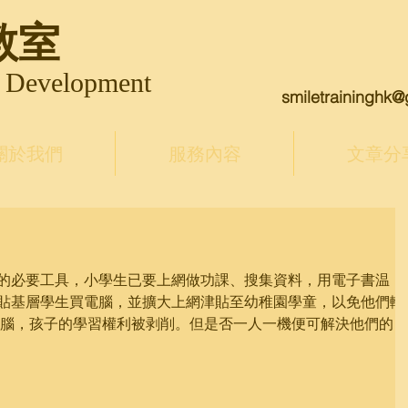
教室
& Development
smiletraininghk
關於我們
服務內容
文章分
的必要工具，小學生已要上網做功課、搜集資料，用電子書温
貼基層學生買電腦，並擴大上網津貼至幼稚園學童，以免他們輸
電腦，孩子的學習權利被剥削。但是否一人一機便可解決他們的學
..