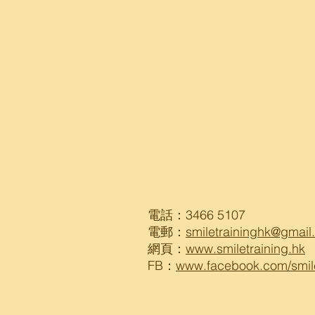
電話：3466 5107
電郵：
smiletraininghk@gmail
網頁：
www.smiletraining.hk
FB：
www.facebook.com/smi