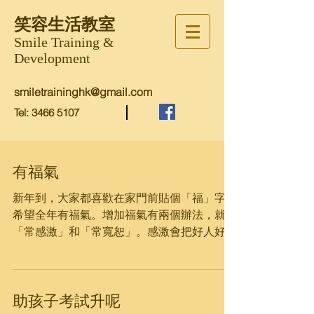
笑容生活教室
Smile Training &
Development
smiletraininghk@gmail.com
Tel:
3466 5107
有福氣
新年到，大家都喜歡在家門前貼個「福」字，
希望全年有福氣。增加福氣有兩個辦法，就是
「常感激」和「常寬恕」。感激會把好人好事
放大，寬恕會解除壞事對自己的影響，甚至可
以把負面記憶轉變成好的。相反，若對好事不
感恩，對壞事誇大，我們便會對生活不滿，內
助孩子考試升呢
心無法平靜，福氣便會流失。...