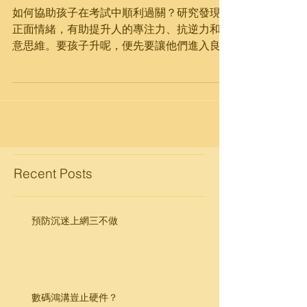
如何協助孩子在考試中順利過關？研究發現，
正面情緒，有助提升人的專注力、抗逆力和創
意思維。要孩子升呢，便先要讓他們進入良好
的心理狀態，增強正面情緒和樂觀思維。 首
先，黑暗之後，必有黎明。消極的孩子會覺得
考試是痛苦而漫長的過程，像進入了無盡頭的
黑暗隧道。家長可以和孩子談談考試後...
Recent Posts
預防沉迷上網三不做
數碼鴻溝豈止硬件？