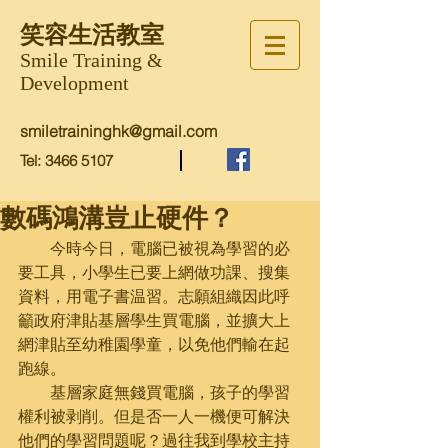
笑容生活教室
Smile Training &
Development
smiletraininghk@gmail.com
Tel:
3466 5107
數碼鴻溝豈止硬件？
        今時今日，電腦已被視為學習的必
要工具，小學生已要上網做功課、搜集
資料，用電子書温習。志願組織因此呼
籲政府津貼基層學生買電腦，並擴大上
網津貼至幼稚園學童，以免他們輸在起
跑線。
        基層家庭無錢買電腦，孩子的學習
權利被剥削。但是否一人一機便可解決
他們的學習問題呢？過往我到學校主持